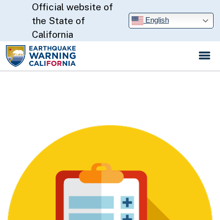
Official website of
Skip
to
CA.gov
the State of
English
Main
California
Content