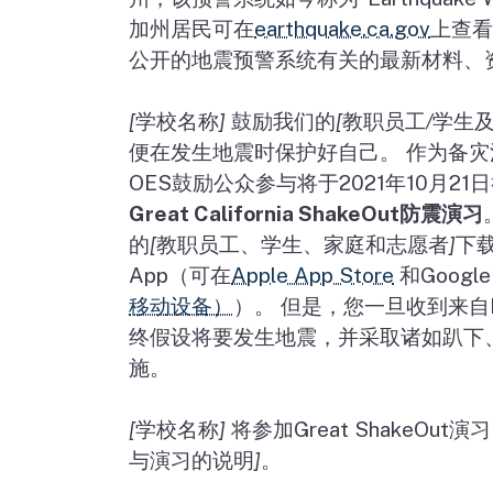
加州居民可在
earthquake.ca.gov
上查看
公开的地震预警系统有关的最新材料、
[
学校名称
]
鼓励我们的
[
教职员工
/
学生
便在发生地震时保护好自己。 作为备
OES
鼓励公众参与将于
2021
年
10
月
21
日
Great California ShakeOut
防震演习
的
[
教职员工、学生、家庭和志愿者
]
下
App
（可在
Apple App Store
和
Google
移动设备）
）。 但是，您一旦收到来自
终假设将要发生地震，并采取诸如趴下
施。
[
学校名称
]
将参加
Great ShakeOut
演习
与演习的说明
]
。