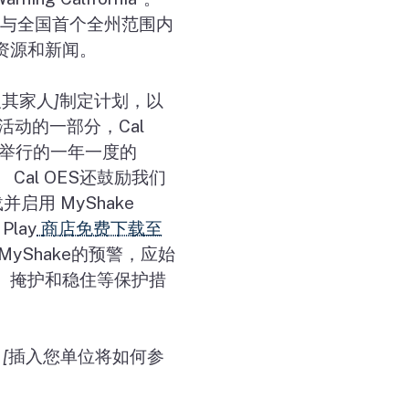
与全国首个全州范围内
资源和新闻。
及其家人
]
制定计划，以
灾活动的一部分，
Cal
举行的一年一度的
。
Cal OES
还鼓励我们
载并启用
MyShake
 Play
商店免费下载至
MyShake
的预警，应始
、掩护和稳住等保护措
[
插入您单位将如何参