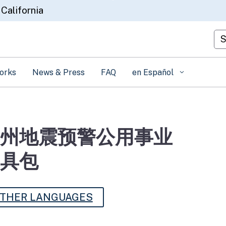
Skip
 California
to
Main
Cu
Content
orks
News & Press
FAQ
en Español
州地震预警公用事业
具包
THER LANGUAGES