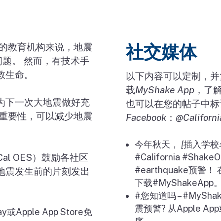
州的教育机构来说，地震
社交媒体
问题。 然而，有技术手
救生命。
以下内容可以定制，并
载
MyShake App
，了
为下一次大地震做好充
也可以在您的帖子中标
的重要性，可以减少地震
Facebook
：
@Californ
。
今年秋天，
[
插入学校
Cal OES
）鼓励各社区
#California #ShakeO
#earthquake
预警！
地震发生前的片刻发出
下载
#MyShakeApp
#
您知道吗
– #MySha
震预警
?
从
Apple App
ay
或
Apple App Store
免