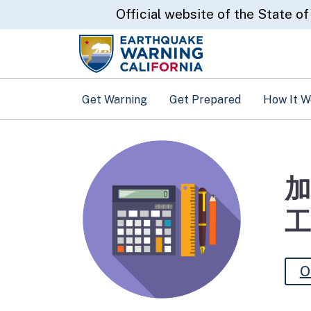
CA.gov
Official website of the State of
Get Warning
Get Prepared
How It W
加
工
O