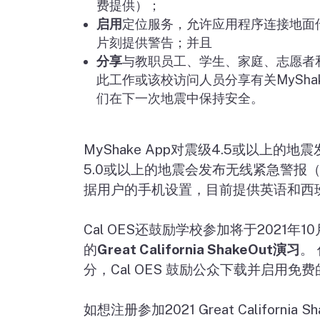
费提供）；
启用
定位服务，允许应用程序连接地面
片刻提供警告；并且
分享
与教职员工、学生、家庭、志愿者
此工作或该校访问人员分享有关
MySha
们在下一次地震中保持安全。
MyShake App
对震级
4.5
或以上的地震
5.0
或以上的地震会发布无线紧急警报（
据用户的手机设置，目前提供英语和西
Cal OES
还鼓励学校参加将于
2021
年
10
的
Great California ShakeOut
演习
。
分，
Cal OES
鼓励公众下载并启用免费
如想注册参加
2021 Great California S