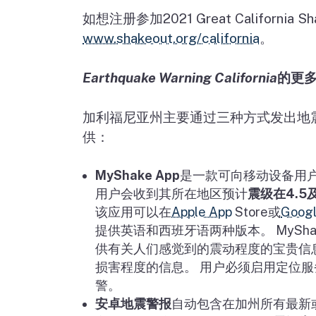
如想注册参加
2021 Great California S
www.shakeout.org/california
。
Earthquake Warning California
的更
加利福尼亚州主要通过三种方式发出地
供：
MyShake App
是一款可向移动设备用
用户会收到其所在地区预计
震级在
4.5
该应用可以在
Apple App
Store
或
Googl
提供英语和西班牙语两种版本。
MySha
供有关人们感觉到的震动程度的宝贵信
损害程度的信息。 用户必须启用定位
警。
安卓地震警报
自动包含在加州所有最新