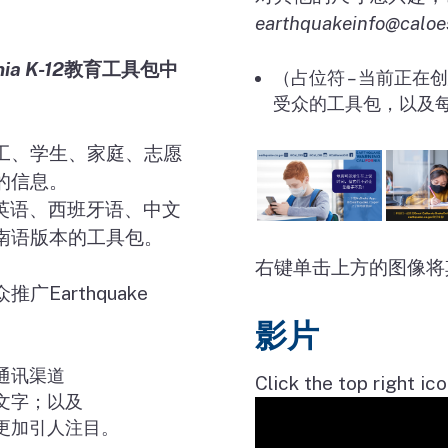
earthquakeinfo@caloes
ia K-12
教育工具包中
（占位符
–
当前正在创
受众的工具包，以及
工、学生、家庭、志愿
的信息。
英语、西班牙语、中文
南语版本的工具包。
右键单击上方的图像将
众推广
Earthquake
影片
通讯渠道
Click the top right ico
文字；以及
更加引人注目。