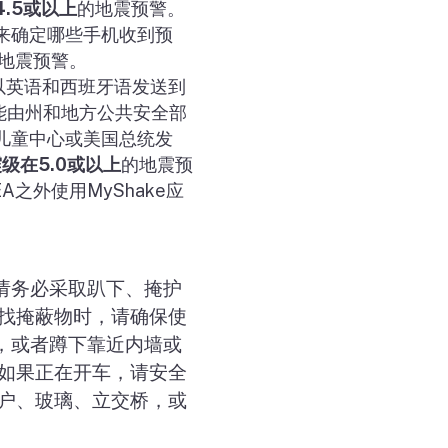
4.5
或以上
的地震预警。
来确定哪些手机收到预
到地震预警。
以英语和西班牙语发送到
能由州和地方公共安全部
儿童中心或美国总统发
震级在
5.0
或以上
的地震预
EA
之外使用
MyShake
应
请务必采取趴下、掩护
寻找掩蔽物时，请确保使
，或者蹲下靠近内墙或
 如果正在开车，请安全
窗户、玻璃、立交桥，或