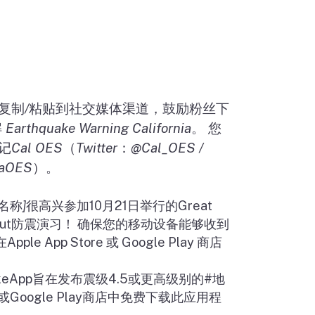
复制
/
粘贴到社交媒体渠道，鼓励粉丝下
解
Earthquake Warning California
。
您
记
Cal OES
（
Twitter
：
@Cal_OES /
iaOES
）。
名称
]
很高兴参加
10
月
21
日举行的
Great
ut
防震演习！
确保您的移动设备能够收到
在
Apple App Store
或
Google Play
商店
。
keApp
旨在发布震级
4.5
或更高级别的
#
地
或
Google Play
商店中免费下载此应用程