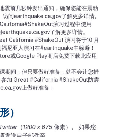
地震前几秒钟发出通知，确保您能在震动
 访问
earthquake.ca.gov
了解更多详情。
California#ShakeOut
演习过程中使用
问
earthquake.ca.gov
了解更多详情。
eat California #ShakeOut
演习将于
10
月
利福尼亚人演习在
#earthquake
中躲避！
tore
或
Google Play
商店免费下载此应用
课期间，但只要做好准备，就不会让您措
，参加
Great #California #ShakeOut
防震
e.ca.gov
上做好准备！
形）
Twitter
（
1200 x 675
像素）。
如果您
请发送电子邮件至