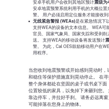
安卓手机用户会收到其地区预计
震级为
安卓地震预警系统利用手机的大概位置
警。 用户必须启用定位服务才能接收
无线紧急警报
(WEAs)
是在紧急情况下
支持
WEA
的设备的文本信息。
WEA
可
官员、国家气象局、国家失踪和受剥削
送。 支持
WEA
的移动设备将发送预计
警。 为此，
Cal OES
鼓励移动用户在
W
用程序。
当您收到地震预警或开始感到晃动时，
和稳住等保护措施直到晃动停止。 在
整个身体都处在坚固的桌子或书桌下面
位置较低的家具，以免掉下来砸到您。
靠边停车，并拉好手刹。 请务必远离
可能掉落在您身上的物体。