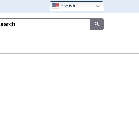
English
stom Google Search
Submit