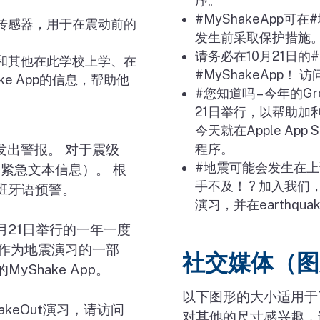
序。
#MyShakeApp
可在
#
传感器，用于在震动前的
发生前采取保护措施。
请务必在
10
月
21
日的
#
和其他在此学校上学、在
#MyShakeApp
！
访
ke App
的信息，帮助他
#
您知道吗
–
今年的
Gr
21
日举行，以帮助加
今天就在
Apple App S
发出警报。 对于震级
程序。
#
地震可能会发生在上
紧急文本信息）。 根
手不及！
?
加入我们
班牙语预警。
演习，并在
earthquak
月
21
日举行的一年一度
作为地震演习的一部
社交媒体（图
的
MyShake App
。
以下图形的大小适用于
hakeOut
演习，请访问
对其他的尺寸感兴趣，