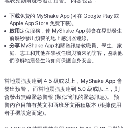
地表晃動前幾秒發出預警。 內容包含：
下載
免費的
MyShake App (
可在
Google Play
或
Apple App Store
免費下載
)
。
啟用
定位服務，使
MyShake App
與會在晃動發生
前幾秒發出預警的地上感測器連線。
分享
MyShake App
相關資訊給教職員、學生、家
庭、志工和其他在學校任職與前來的訪客，協助他
們瞭解地震發生時如何保護自身安全。
當地震強度達到
4.5
級或以上，
MyShake App
會
發出預警， 而當地震強度達到
5.0
級或以上，則
會發出無線緊急警報
(
類似簡訊的緊急訊息
)
。 預
警內容目前有英文和西班牙文兩種版本
(
根據使用
者手機設定而定
)
。