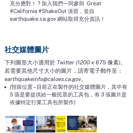
充分應對！
?
加入我們一同參與
Great
#California #ShakeOut
演習，並自
earthquake.ca.gov
網站取得充分資訊！
社交媒體圖片
下列圖形大小適用於
Twitter (1200 x 675
像素
)
。
若需要其他尺寸大小的圖片，請寄電子郵件至：
earthquakeinfo@caloes.ca.gov
。
(
預留位置
–
目前正在製作的社交媒體圖片，其中有
5
張是要提供給一般民眾的工具包，有
3
張圖片是
依據特定行業工具包所製作
)