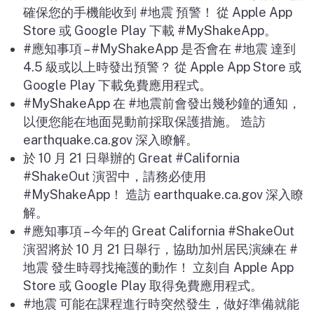
確保您的手機能收到
#
地震
預警！
從
Apple App
Store
或
Google Play
下載
#MyShakeApp
。
#
應知事項
– #MyShakeApp
是否會在
#
地震
達到
4.5
級或以上時發出預警？
從
Apple App Store
或
Google Play
下載免費應用程式。
#MyShakeApp
在
#
地震前會發出幾秒鐘的通知，
以便您能在地面晃動前採取保護措施。 造訪
earthquake.ca.gov
深入瞭解。
於
10
月
21
日舉辦的
Great #California
#ShakeOut
演習中，請務必使用
#MyShakeApp
！
造訪
earthquake.ca.gov
深入瞭
解。
#
應知事項
–
今年的
Great California #ShakeOut
演習將於
10
月
21
日舉行，協助加州居民演練在
#
地震
發生時尋找掩護的動作！
立刻自
Apple App
Store
或
Google Play
取得免費應用程式。
#
地震
可能在課程進行時突然發生，做好準備就能