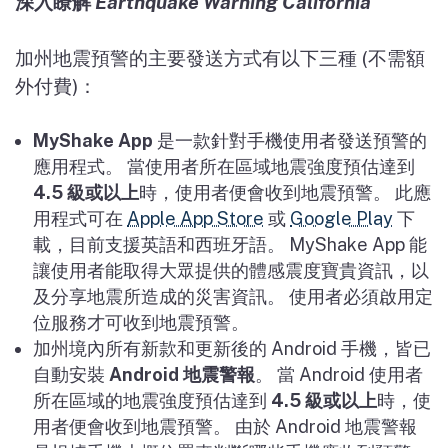
深入瞭解
Earthquake Warning California
加州地震預警的主要發送方式有以下三種
(
不需額
外付費
)
：
MyShake App
是一款針對手機使用者發送預警的
應用程式。 當使用者所在區域地震強度預估達到
4.5
級或以上
時，使用者便會收到地震預警。 此應
用程式可在
Apple App Store
或
Google Play
下
載，目前支援英語和西班牙語。
MyShake App
能
讓使用者能取得大眾提供的體感震度寶貴資訊，以
及分享地震所造成的災害資訊。 使用者必須啟用定
位服務才可收到地震預警。
加州境內所有新款和更新後的
Android
手機，皆已
自動安裝
Android
地震警報
。 當
Android
使用者
所在區域的地震強度預估達到
4.5
級或以上
時，使
用者便會收到地震預警。 由於
Android
地震警報