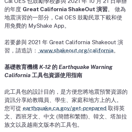
Cal OES
也鼓勵學校參與
2021
年
10
月
21
日舉辦
的年度
Great California ShakeOut
演習
。
做為
地震演習的一部分，
Cal OES
鼓勵民眾下載和使
用免費的
MyShake App
。
若要參與
2021
年
Great California Shakeout
演
習，請造訪：
www.shakeout.org/california
。
基礎教育機構
K-12
的
Earthquake Warning
California
工具包資源使用指南
此工具包的設計目的，是方便您將地震預警資源的
資訊分享給教職員、學生、家庭和地方上的人。
您可從
earthquake.ca.gov/get-prepared
取得英
文、西班牙文、中文
(
簡體和繁體
)
、韓文、塔加拉
族文以及越南文版本的工具包。