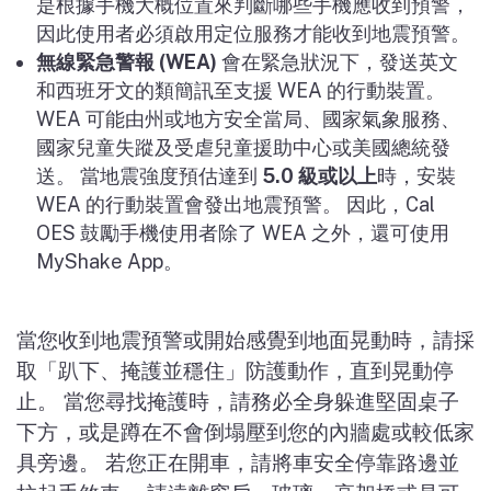
是根據手機大概位置來判斷哪些手機應收到預警，
因此使用者必須啟用定位服務才能收到地震預警。
無線緊急警報
(WEA)
會在緊急狀況下，發送英文
和西班牙文的類簡訊至支援
WEA
的行動裝置。
WEA
可能由州或地方安全當局、國家氣象服務、
國家兒童失蹤及受虐兒童援助中心或美國總統發
送。 當地震強度預估達到
5.0
級或以上
時，安裝
WEA
的行動裝置會發出地震預警。 因此，
Cal
OES
鼓勵手機使用者除了
WEA
之外，還可使用
MyShake App
。
當您收到地震預警或開始感覺到地面晃動時，請採
取「趴下、掩護並穩住」防護動作，直到晃動停
止。 當您尋找掩護時，請務必全身躲進堅固桌子
下方，或是蹲在不會倒塌壓到您的內牆處或較低家
具旁邊。 若您正在開車，請將車安全停靠路邊並