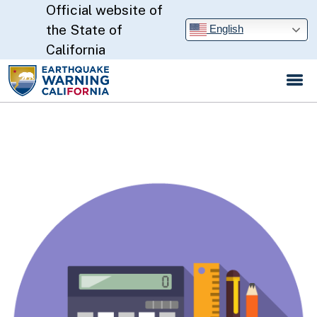
Official website of
Skip
to
CA.gov
the State of
English
Main
California
Content