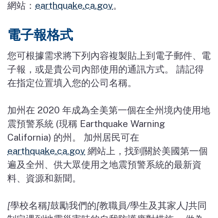
網站：
earthquake.ca.gov
。
電子報格式
您可根據需求將下列內容複製貼上到電子郵件、電
子報，或是貴公司內部使用的通訊方式。
請記得
在指定位置填入您的公司名稱。
加州在
2020
年成為全美第一個在全州境內使用地
震預警系統
(
現稱
Earthquake Warning
California)
的州。 加州居民可在
earthquake.ca.gov
網站上，找到關於美國第一個
遍及全州、供大眾使用之地震預警系統的最新資
料、資源和新聞。
[
學校名稱
]
鼓勵我們的
[
教職員
/
學生及其家人
]
共同