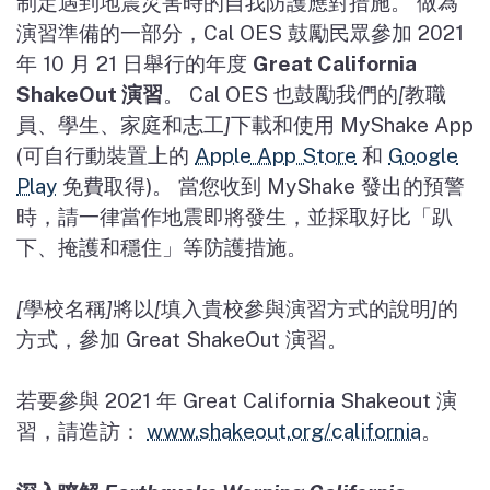
制定遇到地震災害時的自我防護應對措施。 做為
演習準備的一部分，
Cal OES
鼓勵民眾參加
2021
年
10
月
21
日舉行的年度
Great California
ShakeOut
演習
。
Cal OES
也鼓勵我們的
[
教職
員、學生、家庭和志工
]
下載和使用
MyShake App
(
可自行動裝置上的
Apple App Store
和
Google
Play
免費取得
)
。 當您收到
MyShake
發出的預警
時，請一律當作地震即將發生，並採取好比「趴
下、掩護和穩住」等防護措施。
[
學校名稱
]
將以
[
填入貴校參與演習方式的說明
]
的
方式，參加
Great ShakeOut
演習。
若要參與
2021
年
Great California Shakeout
演
習，請造訪：
www.shakeout.org/california
。