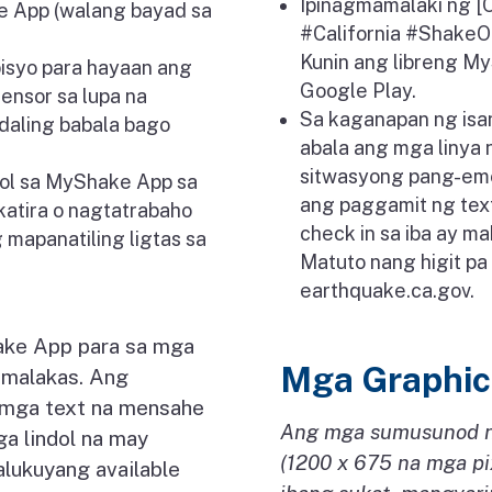
Ipinagmamalaki ng [O
e App (walang bayad sa
#California #ShakeOu
Kunin ang libreng M
isyo para hayaan ang
Google Play.
nsor sa lupa na
Sa kaganapan ng isa
daling babala bago
abala ang mga linya
sitwasyong pang-emer
ol sa MyShake App sa
ang paggamit ng text
katira o nagtatrabaho
check in sa iba ay m
 mapanatiling ligtas sa
Matuto nang higit pa
earthquake.ca.gov.
ake App para sa mga
Mga Graphics
 malakas. Ang
 mga text na mensahe
Ang mga sumusunod na 
ga lindol na may
(1200 x 675 na mga pix
lukuyang available