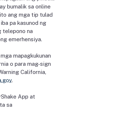
y bumalik sa online
ito ang mga tip tulad
 iba pa kasunod ng
g telepono na
ong emerhensiya.
t mga mapagkukunan
rnia o para mag-sign
arning California,
a.gov
.
MyShake App at
ta sa