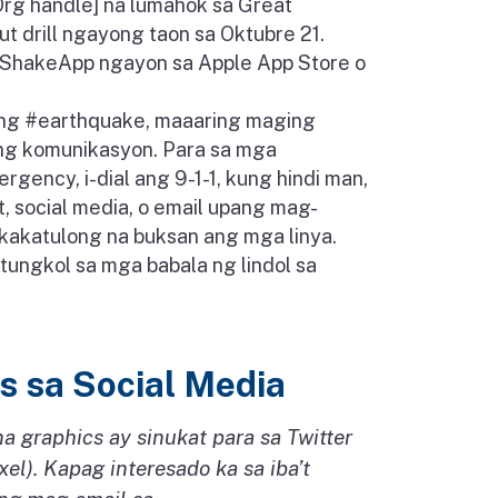
rg handle] na lumahok sa Great
t drill ngayong taon sa Oktubre 21.
yShakeApp ngayon sa Apple App Store o
ng #earthquake, maaaring maging
 ng komunikasyon. Para sa mga
gency, i-dial ang 9-1-1, kung hindi man,
, social media, o email upang mag-
akakatulong na buksan ang mga linya.
 tungkol sa mga babala ng lindol sa
 sa Social Media
graphics ay sinukat para sa Twitter
el). Kapag interesado ka sa iba’t