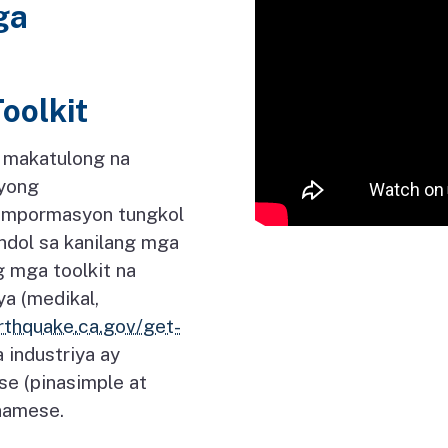
ga
oolkit
g makatulong na
syong
impormasyon tungkol
ndol sa kanilang mga
ng mga toolkit na
ya (medikal,
rthquake.ca.gov/get-
a industriya ay
se (pinasimple at
tnamese.