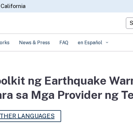
Skip
 California
to
Main
Cu
Content
orks
News & Press
FAQ
en Español
olkit ng Earthquake Warn
ara sa Mga Provider ng 
THER LANGUAGES