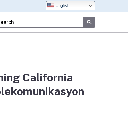
English
stom Google Search
Submit
ing California
Telekomunikasyon