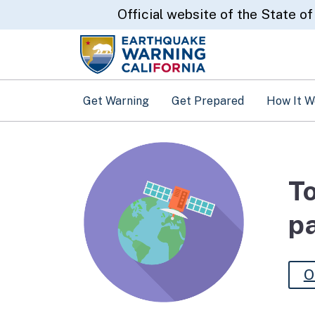
CA.gov
Official website of the State of
Get Warning
Get Prepared
How It W
To
p
O