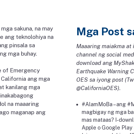
 mga sakuna, na may
Mga Post s
e ang teknolohiya na
ng pinsala sa
Maaaring maiakma at 
 ng mga buhay.
channel ng social med
download ang MyShake
ce of Emergency
Earthquake Warning Cal
 California ang mga
OES sa iyong post (Tw
at kanilang mga
@CaliforniaOES).
pinakabagong
dol na maaaring
#AlamMoBa – ang #M
 bago maganap ang
magbigay ng mga bab
mas mataas? I-downl
Apple o Google Play 