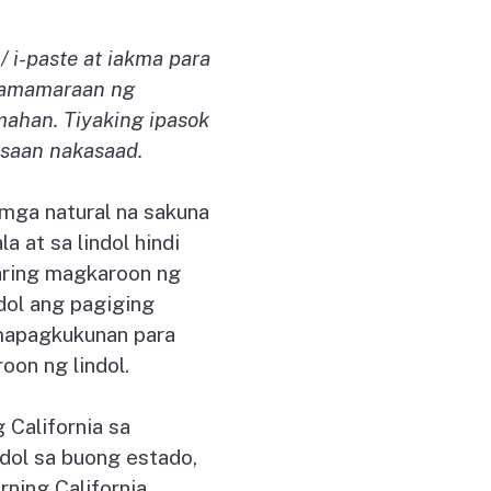
i-paste at iakma para
 pamamaraan ng
ahan. Tiyaking ipasok
saan nakasaad.
mga natural na sakuna
 at sa lindol hindi
aring magkaroon ng
dol ang pagiging
mapagkukunan para
oon ng lindol.
California sa
ndol sa buong estado,
ning California.