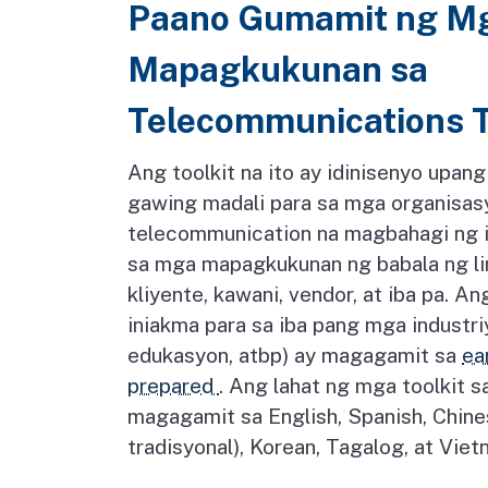
Paano Gumamit ng M
Mapagkukunan sa
Telecommunications T
Ang toolkit na ito ay idinisenyo upan
gawing madali para sa mga organisa
telecommunication na magbahagi ng 
sa mga mapagkukunan ng babala ng li
kliyente, kawani, vendor, at iba pa. A
iniakma para sa iba pang mga industri
edukasyon, atbp) ay magagamit sa
ea
prepared
. Ang lahat ng mga toolkit s
magagamit sa English, Spanish, Chine
tradisyonal), Korean, Tagalog, at Vie