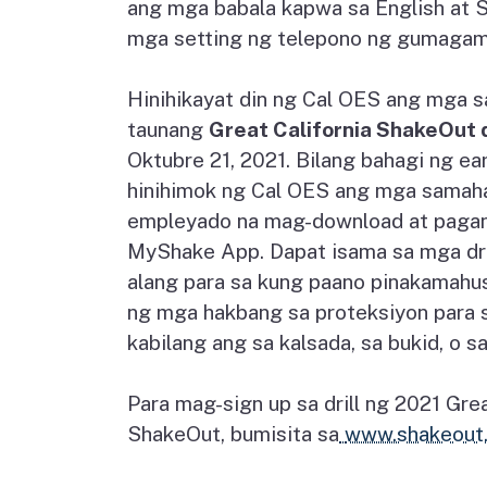
ang mga babala kapwa sa English at 
mga setting ng telepono ng gumagam
Hinihikayat din ng Cal OES ang mga 
taunang
Great California ShakeOut d
Oktubre 21, 2021. Bilang bahagi ng ear
hinihimok ng Cal OES ang mga samaha
empleyado na mag-download at pagan
MyShake App. Dapat isama sa mga dri
alang para sa kung paano pinakamah
ng mga hakbang sa proteksiyon para s
kabilang ang sa kalsada, sa bukid, o s
Para mag-sign up sa drill ng 2021 Grea
ShakeOut, bumisita sa
www.shakeout.o