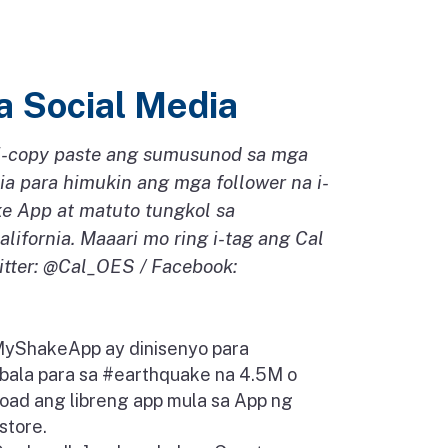
a Social Media
i-copy paste ang sumusunod sa mga
ia para himukin ang mga follower na i-
 App at matuto tungkol sa
ifornia. Maaari mo ring i-tag ang Cal
itter: @Cal_OES / Facebook:
yShakeApp ay dinisenyo para
ala para sa #earthquake na 4.5M o
oad ang libreng app mula sa App ng
store.