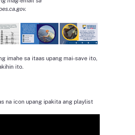
ng mag-email sa
es.ca.gov
.
ng imahe sa itaas upang mai-save ito,
kihin ito.
as na icon upang ipakita ang playlist