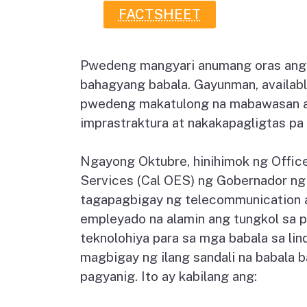
FACTSHEET
Pwedeng mangyari anumang oras ang
bahagyang babala. Gayunman, availabl
pwedeng makatulong na mabawasan a
imprastraktura at nakakapagligtas pa
Ngayong Oktubre, hinihimok ng Offi
Services (Cal OES) ng Gobernador ng
tagapagbigay ng telecommunication 
empleyado na alamin ang tungkol sa 
teknolohiya para sa mga babala sa lin
magbigay ng ilang sandali na babala
pagyanig. Ito ay kabilang ang: