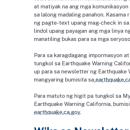
at matiyak na ang mga komunikasyon a
sa lalong madaling panahon. Kasama r
ng pagte-text upang mag-check in sa
lindol upang payagan ang mga linya n
manatiling bukas para sa mga seryos
Para sa karagdagang impormasyon a
tungkol sa Earthquake Warning Califo
up para sa newsletter ng Earthquake W
mangyaring bumisita sa
earthquake.c
Para matuto ng higit pa tungkol sa 
Earthquake Warning California, bumisi
earthquake.ca.gov
.