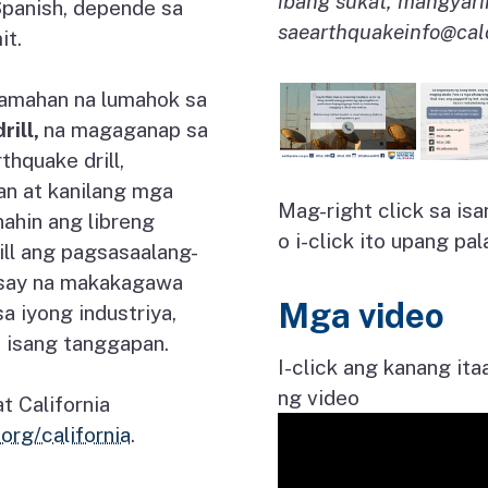
ibang sukat, mangyari
Spanish, depende sa
sa
earthquakeinfo@calo
it.
samahan na lumahok sa
rill,
na magaganap sa
thquake drill,
n at kanilang mga
Mag-right click sa isa
ahin ang libreng
o i-click ito upang pala
ll ang pagsasaalang-
usay na makakagawa
Mga video
a iyong industriya,
a isang tanggapan.
I-click ang kanang ita
ng video
t California
rg/california
.