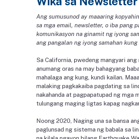
Wika sa Newsletter
Ang sumusunod ay maaaring kopyahin/ 
sa mga email, newsletter, o iba pang
komunikasyon na ginamit ng iyong sam
ang pangalan ng iyong samahan kung 
Sa California, pwedeng mangyari ang 
anumang oras na may bahagyang babala
mahalaga ang kung, kundi kailan. Maa
malaking pagkakaiba pagdating sa lin
nakahanda at pagpapatupad ng mga 
tulungang maging ligtas kapag nagkar
Noong 2020, Naging una sa bansa ang 
paglunsad ng sistema ng babala sa li
na kilala ngayon bilang Earthquake War