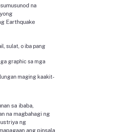
a sumusunod na
syong
ng Earthquake
l, sulat, o iba pang
mga graphic sa mga
lungan maging kaakit-
nan sa ibaba,
an na magbahagi ng
ustriya ng
mapagaan ang pinsala