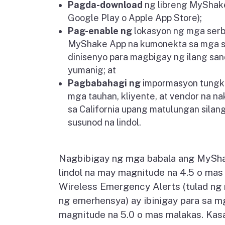
Pagda-download
ng libreng MyShak
Google Play o Apple App Store);
Pag-enable ng
lokasyon ng mga serb
MyShake App na kumonekta sa mga se
dinisenyo para magbigay ng ilang san
yumanig; at
Pagbabahagi ng
impormasyon tungk
mga tauhan, kliyente, at vendor na na
sa California upang matulungan silang
susunod na lindol.
Nagbibigay ng mga babala ang MySh
lindol na may magnitude na 4.5 o mas
Wireless Emergency Alerts (tulad ng
ng emerhensya) ay ibinigay para sa m
magnitude na 5.0 o mas malakas. Kasa