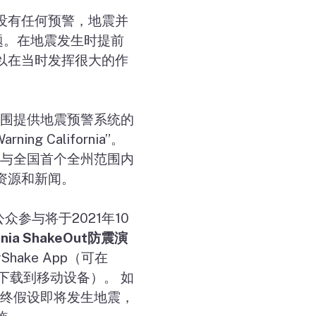
没有任何预警，地震并
题。在地震发生时提前
以在当时发挥很大的作
围提供地震预警系统的
arning California”
。
与全国首个全州范围内
资源和新闻。
公众参与将于
2021
年
10
rnia ShakeOut
防震演
Shake App
（可在
下载到移动设备）。 如
终假设即将发生地震，