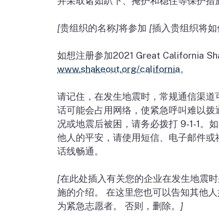
并采取诸如趴下、掩护和稳住等保护措
[
贵组织的名称
]
将参加
[
插入贵组织将如
如想注册参加
2021 Great California S
www.shakeout.org/california
。
请记住，在发生地震时，常规通信渠道
话可能会占用网络，使紧急呼叫难以拨
况或地震后被困，请务必拨打
9-1-1
。如
他人的平安，请使用短信、电子邮件或
话线畅通。
[
在此处插入有关您的企业在发生地震时
施的介绍。
在这里您也可以告知其他人
为紧急志愿者。
否则，删除。
]