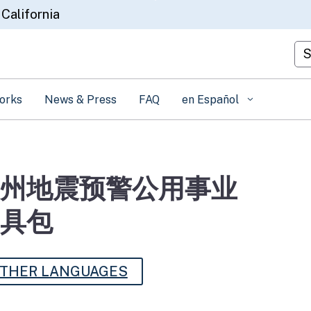
Skip
 California
to
Main
Cu
Content
orks
News & Press
FAQ
en Español
州地震预警公用事业
具包
THER LANGUAGES