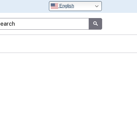
English
stom Google Search
Submit