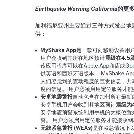
Earthquake Warning California
的更
加利福尼亚州主要通过三种方式发出地
供：
MyShake App
是一款可向移动设备用
用户会收到其所在地区预计
震级在
4.5
该应用程序可以在
Apple App
商店或
Goo
供英语和西班牙语版本。
MyShake Ap
人们感觉到的震动程度的宝贵信息，共
度的信息。 用户必须启用定位服务才
安卓地震警报
自动包含在加州所有最新
安卓手机用户会收到其地区预计
震级为
安卓地震预警系统利用手机的大概位置
警。 用户必须启用定位服务才能接收
无线紧急警报
(WEAs)
是在紧急情况下