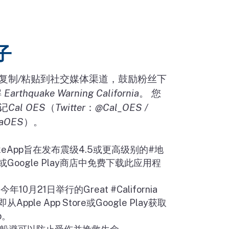
子
复制
/
粘贴到社交媒体渠道，鼓励粉丝下
解
Earthquake Warning California
。
您
记
Cal OES
（
Twitter
：
@Cal_OES /
iaOES
）。
keApp
旨在发布震级
4.5
或更高级别的
#
地
或
Google Play
商店中免费下载此应用程
加今年
10
月
21
日举行的
Great #California
即从
Apple App Store
或
Google Play
获取
p
。