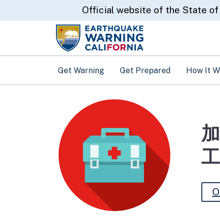
CA.gov
Official website of the State of
Get Warning
Get Prepared
How It W
加
工
O