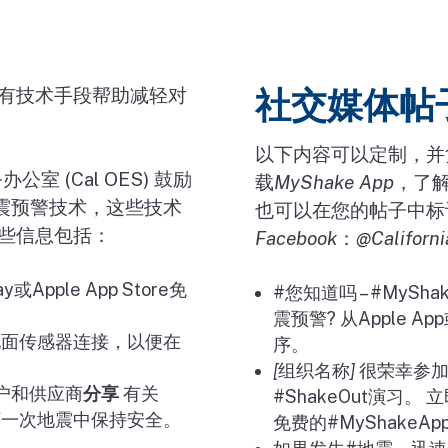
，有技术手段帮助减轻对
社交媒体帖
以下内容可以定制，并
务办公室
(Cal OES)
鼓励
载
MyShake App
，了
震预警技术，这些技术
也可以在您的帖子中标
这些信息包括：
Facebook
：
@Californ
ay
或
Apple App Store
免
#
您知道吗
– #MySha
震预警
?
从
Apple App
地面传感器连接，以便在
序。
[
组织名称
]
很荣幸参
户和供应商
分享
有关
#ShakeOut
演习。
立
下一次地震中保持安全。
免费的
#MyShakeAp