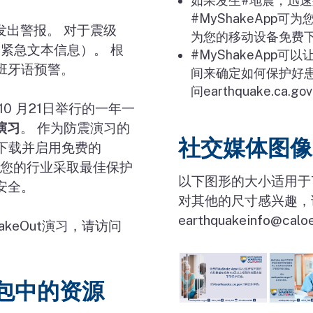
如果发生
#
地震，迅速
#MyShakeApp
可为
发出警报。 对于震级
为您的移动设备免费
紧急文本信息）。 根
#MyShakeApp
可以
班牙语预警。
间来确定如何保护好患
问
earthquake.ca.gov
10
月
21
日举行的一年一
演习
。 作为防震演习的
社交媒体图像
下载并启用免费的
您的行业采取最佳保护
以下图形的大小适用于Twi
安全。
对其他的尺寸感兴趣，
earthquakeinfo@caloe
hakeOut
演习，请访问
包中的资源