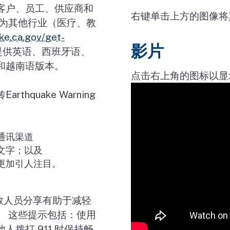
客户、员工、供应商和
右键单击上方的图像将
 为其他行业（医疗、教
ke.ca.gov/get-
影片
提供英语、西班牙语、
和越南语版本。
点击右上角的图标以显
传
Earthquake Warning
通讯渠道
文字；以及
更加引人注目。
救人员分享有助于减轻
。 这些提示包括：使用
他人拨打
911
时保持畅