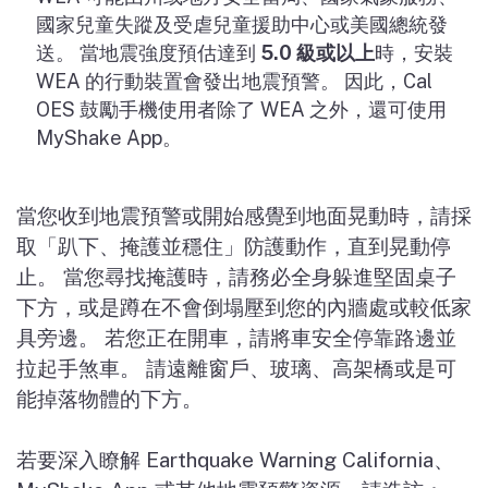
國家兒童失蹤及受虐兒童援助中心或美國總統發
送。 當地震強度預估達到
5.0
級或以上
時，安裝
WEA
的行動裝置會發出地震預警。 因此，
Cal
OES
鼓勵手機使用者除了
WEA
之外，還可使用
MyShake App
。
當您收到地震預警或開始感覺到地面晃動時，請採
取「趴下、掩護並穩住」防護動作，直到晃動停
止。 當您尋找掩護時，請務必全身躲進堅固桌子
下方，或是蹲在不會倒塌壓到您的內牆處或較低家
具旁邊。 若您正在開車，請將車安全停靠路邊並
拉起手煞車。 請遠離窗戶、玻璃、高架橋或是可
能掉落物體的下方。
若要深入瞭解
Earthquake Warning California
、