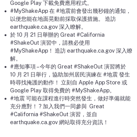
Google Play
下載免費應用程式。
#MyShakeApp
在
#
地震前會發出幾秒鐘的通知，
以便您能在地面晃動前採取保護措施。 造訪
earthquake.ca.gov
深入瞭解。
於
10
月
21
日舉辦的
Great #California
#ShakeOut
演習中，請務必使用
#MyShakeApp
！
造訪
earthquake.ca.gov
深入瞭
解。
#
應知事項
–
今年的
Great #ShakeOut
演習將於
10
月
21
日舉行，協助加州居民演練在
#
地震
發生
時尋找掩護的動作！
立刻自
Apple App Store
或
Google Play
取得免費的
#MyShakeApp
。
#
地震
可能在課程進行時突然發生，做好準備就能
充分應對！
?
加入我們一同參與
Great
#California #ShakeOut
演習，並自
earthquake.ca.gov
網站取得充分資訊！