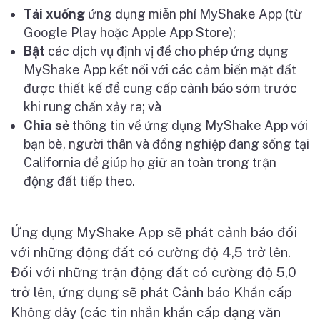
T
ả
i xu
ố
ng
ứ
ng d
ụ
ng mi
ễ
n phí MyShake App (t
ừ
Google Play ho
ặ
c Apple App Store);
B
ậ
t
các d
ị
ch v
ụ
đ
ị
nh v
ị
đ
ể
cho phép
ứ
ng d
ụ
ng
MyShake App k
ế
t n
ố
i v
ớ
i các c
ả
m bi
ế
n m
ặ
t đ
ấ
t
đ
ượ
c thi
ế
t k
ế
đ
ể
cung c
ấ
p c
ả
nh báo s
ớ
m tr
ướ
c
khi rung ch
ấ
n x
ả
y ra; và
Chia s
ẻ
thông tin v
ề
ứ
ng d
ụ
ng MyShake App v
ớ
i
b
ạ
n bè, ng
ườ
i thân và đ
ồ
ng nghi
ệ
p đang s
ố
ng t
ạ
i
California đ
ể
giúp h
ọ
gi
ữ
an toàn trong tr
ậ
n
đ
ộ
ng đ
ấ
t ti
ế
p theo.
Ứ
ng d
ụ
ng MyShake App s
ẽ
phát c
ả
nh báo đ
ố
i
v
ớ
i nh
ữ
ng đ
ộ
ng đ
ấ
t có c
ườ
ng đ
ộ
4,5 tr
ở
lên.
Đ
ố
i v
ớ
i nh
ữ
ng tr
ậ
n đ
ộ
ng đ
ấ
t có c
ườ
ng đ
ộ
5,0
tr
ở
lên,
ứ
ng d
ụ
ng s
ẽ
phát C
ả
nh báo Kh
ẩ
n c
ấ
p
Không dây (các tin nh
ắ
n kh
ẩ
n c
ấ
p d
ạ
ng văn