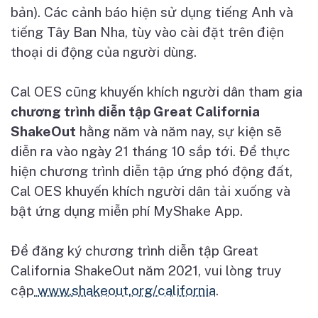
b
ả
n). Các c
ả
nh báo hi
ệ
n s
ử
d
ụ
ng ti
ế
ng Anh và
ti
ế
ng Tây Ban Nha, tùy vào cài đ
ặ
t trên đi
ệ
n
tho
ạ
i di đ
ộ
ng c
ủ
a ng
ườ
i dùng.
Cal OES cũng khuy
ế
n khích ng
ườ
i dân tham gia
ch
ươ
ng trình di
ễ
n t
ậ
p Great California
ShakeOut
h
ằ
ng năm và năm nay, s
ự
ki
ệ
n s
ẽ
di
ễ
n ra vào ngày 21 tháng 10 s
ắ
p t
ớ
i. Đ
ể
th
ự
c
hi
ệ
n ch
ươ
ng trình di
ễ
n t
ậ
p
ứ
ng phó đ
ộ
ng đ
ấ
t,
Cal OES khuy
ế
n khích ng
ườ
i dân t
ả
i xu
ố
ng và
b
ậ
t
ứ
ng d
ụ
ng mi
ễ
n phí MyShake App.
Đ
ể
đăng ký ch
ươ
ng trình di
ễ
n t
ậ
p Great
California ShakeOut năm 2021, vui lòng truy
c
ậ
p
www.shakeout.org/california
.