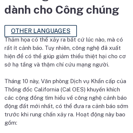
dành cho Công chúng
OTHER LANGUAGES
Th
ả
m h
ọ
a có th
ể
x
ả
y ra b
ấ
t c
ứ
lúc nào, mà có
r
ấ
t ít c
ả
nh báo. Tuy nhiên, công ngh
ệ
đã xu
ấ
t
hi
ệ
n đ
ể
có th
ể
giúp gi
ả
m thi
ể
u thi
ệ
t h
ạ
i cho c
ơ
s
ở
h
ạ
t
ầ
ng và th
ậ
m chí c
ứ
u m
ạ
ng ng
ườ
i.
Tháng 10 này, Văn phòng D
ị
ch v
ụ
Kh
ẩ
n c
ấ
p c
ủ
a
Th
ố
ng đ
ố
c California (Cal OES) khuy
ế
n khích
các c
ộ
ng đ
ồ
ng tìm hi
ể
u v
ề
công ngh
ệ
c
ả
nh báo
đ
ộ
ng đ
ấ
t m
ớ
i nh
ấ
t, có th
ể
đ
ư
a ra c
ả
nh báo s
ớ
m
tr
ướ
c khi rung ch
ấ
n x
ả
y ra. Ho
ạ
t đ
ộ
ng này bao
g
ồ
m: