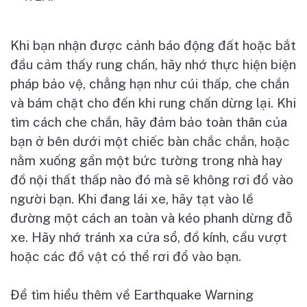
Khi b
ạ
n nh
ậ
n đ
ượ
c c
ả
nh báo đ
ộ
ng đ
ấ
t ho
ặ
c b
ắ
t
đ
ầ
u c
ả
m th
ấ
y rung ch
ấ
n, hãy nh
ớ
th
ự
c hi
ệ
n bi
ệ
n
pháp b
ả
o v
ệ
, ch
ẳ
ng h
ạ
n nh
ư
cúi th
ấ
p, che ch
ắ
n
và bám ch
ặ
t cho đ
ế
n khi rung ch
ấ
n d
ừ
ng l
ạ
i. Khi
tìm cách che ch
ắ
n, hãy đ
ả
m b
ả
o toàn thân c
ủ
a
b
ạ
n
ở
bên d
ướ
i m
ộ
t chi
ế
c bàn ch
ắ
c ch
ắ
n, ho
ặ
c
n
ằ
m xu
ố
ng g
ầ
n m
ộ
t b
ứ
c t
ườ
ng trong nhà hay
đ
ồ
n
ộ
i th
ấ
t th
ấ
p nào đó mà s
ẽ
không r
ơ
i đ
ổ
vào
ng
ườ
i b
ạ
n. Khi đang lái xe, hãy t
ạ
t vào l
ề
đ
ườ
ng m
ộ
t cách an toàn và kéo phanh d
ừ
ng đ
ỗ
xe. Hãy nh
ớ
tránh xa c
ử
a s
ổ
, đ
ồ
kính, c
ầ
u v
ượ
t
ho
ặ
c các đ
ồ
v
ậ
t có th
ể
r
ơ
i đ
ổ
vào b
ạ
n.
Đ
ể
tìm hi
ể
u thêm v
ề
Earthquake Warning