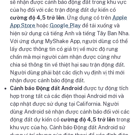
s
ẽ
nh
ậ
n đ
ượ
c c
ả
nh báo đ
ộ
ng đ
ấ
t trong khu v
ự
c
c
ủ
a h
ọ
đ
ố
i v
ớ
i các tr
ậ
n đ
ộ
ng đ
ấ
t d
ự
ki
ế
n có
c
ườ
ng đ
ộ
4,5 tr
ở
lên
.
Ứ
ng d
ụ
ng có trên
Apple
App Store
ho
ặ
c
Google Play
đ
ể
t
ả
i xu
ố
ng và
hi
ệ
n s
ử
d
ụ
ng c
ả
ti
ế
ng Anh và ti
ế
ng Tây Ban Nha.
V
ớ
i
ứ
ng d
ụ
ng MyShake App, ng
ườ
i dùng có th
ể
l
ấ
y đ
ượ
c thông tin có giá tr
ị
v
ề
m
ứ
c đ
ộ
rung
ch
ấ
n mà m
ọ
i ng
ườ
i c
ả
m nh
ậ
n đ
ượ
c cũng nh
ư
chia s
ẻ
thông tin v
ề
thi
ệ
t h
ạ
i sau tr
ậ
n đ
ộ
ng đ
ấ
t.
Ng
ườ
i dùng ph
ả
i b
ậ
t các d
ị
ch v
ụ
đ
ị
nh v
ị
thì m
ớ
i
nh
ậ
n đ
ượ
c c
ả
nh báo đ
ộ
ng đ
ấ
t.
C
ả
nh báo Đ
ộ
ng đ
ấ
t Android
đ
ượ
c t
ự
đ
ộ
ng tích
h
ợ
p trong t
ấ
t c
ả
các đi
ệ
n tho
ạ
i Android m
ớ
i và
c
ậ
p nh
ậ
t đ
ượ
c s
ử
d
ụ
ng t
ạ
i California. Ng
ườ
i
dùng Android s
ẽ
nh
ậ
n đ
ượ
c c
ả
nh báo đ
ố
i v
ớ
i các
đ
ộ
ng đ
ấ
t d
ự
ki
ế
n có
c
ườ
ng đ
ộ
4,5 tr
ở
lên
trong
khu v
ự
c c
ủ
a h
ọ
. C
ả
nh báo Đ
ộ
ng đ
ấ
t Android s
ử