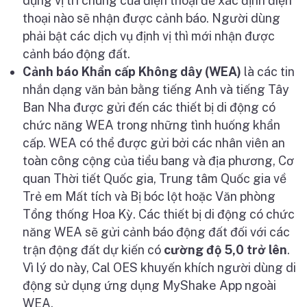
d
ụ
ng v
ị
trí chung c
ủ
a đi
ệ
n tho
ạ
i đ
ể
xác đ
ị
nh đi
ệ
n
tho
ạ
i nào s
ẽ
nh
ậ
n đ
ượ
c c
ả
nh báo. Ng
ườ
i dùng
ph
ả
i b
ậ
t các d
ị
ch v
ụ
đ
ị
nh v
ị
thì m
ớ
i nh
ậ
n đ
ượ
c
c
ả
nh báo đ
ộ
ng đ
ấ
t.
C
ả
nh báo Kh
ẩ
n c
ấ
p Không dây (WEA)
là các tin
nh
ắ
n d
ạ
ng văn b
ả
n b
ằ
ng ti
ế
ng Anh và ti
ế
ng Tây
Ban Nha đ
ượ
c g
ử
i đ
ế
n các thi
ế
t b
ị
di đ
ộ
ng có
ch
ứ
c năng WEA trong nh
ữ
ng tình hu
ố
ng kh
ẩ
n
c
ấ
p. WEA có th
ể
đ
ượ
c g
ử
i b
ở
i các nhân viên an
toàn công c
ộ
ng c
ủ
a ti
ể
u bang và đ
ị
a ph
ươ
ng, C
ơ
quan Th
ờ
i ti
ế
t Qu
ố
c gia, Trung tâm Qu
ố
c gia v
ề
Tr
ẻ
em M
ấ
t tích và B
ị
bóc l
ộ
t ho
ặ
c Văn phòng
T
ổ
ng th
ố
ng Hoa Kỳ. Các thi
ế
t b
ị
di đ
ộ
ng có ch
ứ
c
năng WEA s
ẽ
g
ử
i c
ả
nh báo đ
ộ
ng đ
ấ
t đ
ố
i v
ớ
i các
tr
ậ
n đ
ộ
ng đ
ấ
t d
ự
ki
ế
n có
c
ườ
ng đ
ộ
5,0 tr
ở
lên
.
Vì lý do này, Cal OES khuy
ế
n khích ng
ườ
i dùng di
đ
ộ
ng s
ử
d
ụ
ng
ứ
ng d
ụ
ng MyShake App ngoài
WEA.