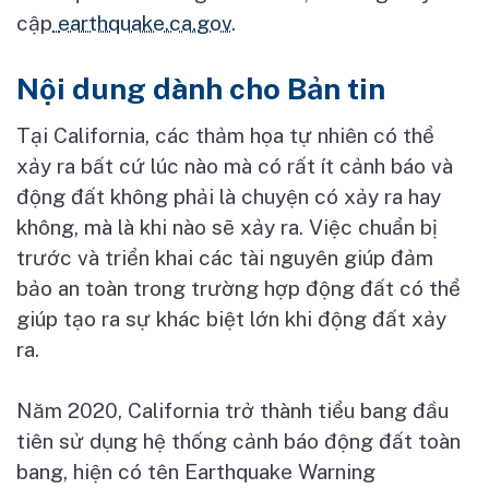
c
ậ
p
earthquake.ca.gov
.
Nội dung dành cho Bản tin
T
ạ
i California, các th
ả
m h
ọ
a t
ự
nhiên có th
ể
x
ả
y ra b
ấ
t c
ứ
lúc nào mà có r
ấ
t ít c
ả
nh báo và
đ
ộ
ng đ
ấ
t không ph
ả
i là chuy
ệ
n có x
ả
y ra hay
không, mà là khi nào s
ẽ
x
ả
y ra. Vi
ệ
c chu
ẩ
n b
ị
tr
ướ
c và tri
ể
n khai các tài nguyên giúp đ
ả
m
b
ả
o an toàn trong tr
ườ
ng h
ợ
p đ
ộ
ng đ
ấ
t có th
ể
giúp t
ạ
o ra s
ự
khác bi
ệ
t l
ớ
n khi đ
ộ
ng đ
ấ
t x
ả
y
ra.
Năm 2020, California tr
ở
thành ti
ể
u bang đ
ầ
u
tiên s
ử
d
ụ
ng h
ệ
th
ố
ng c
ả
nh báo đ
ộ
ng đ
ấ
t toàn
bang, hi
ệ
n có tên Earthquake Warning