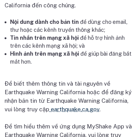
California đ
ế
n công chúng.
N
ộ
i dung dành cho b
ả
n tin
đ
ể
dùng cho email,
th
ư
ho
ặ
c các kênh truy
ề
n thông khác;
Tin nh
ắ
n trên m
ạ
ng xã h
ộ
i
đ
ể
h
ỗ
tr
ợ
hình
ả
nh
trên các kênh m
ạ
ng xã h
ộ
i; và
Hình
ả
nh trên m
ạ
ng xã h
ộ
i
đ
ể
giúp bài đăng b
ắ
t
m
ắ
t h
ơ
n.
Đ
ể
bi
ế
t thêm thông tin và tài nguyên v
ề
Earthquake Warning California ho
ặ
c đ
ể
đăng ký
nh
ậ
n b
ả
n tin t
ừ
Earthquake Warning California,
vui lòng truy c
ậ
p
earthquake.ca.gov
.
Đ
ể
tìm hi
ể
u thêm v
ề
ứ
ng d
ụ
ng MyShake App và
Earthquake Warning California, vui lòng truy