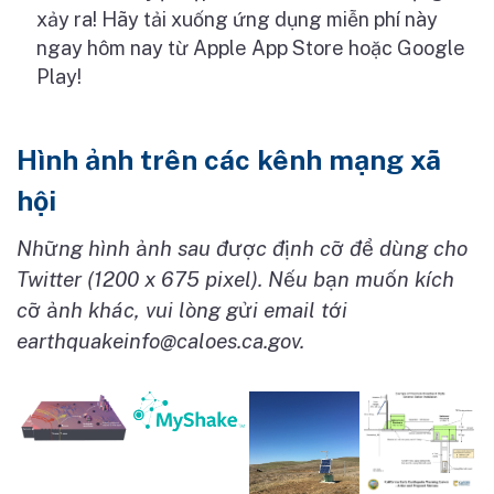
x
ả
y ra! Hãy t
ả
i xu
ố
ng
ứ
ng d
ụ
ng mi
ễ
n phí này
ngay hôm nay t
ừ
Apple App Store ho
ặ
c Google
Play!
Hình ảnh trên các kênh mạng xã
hội
Nh
ữ
ng hình
ả
nh sau đ
ượ
c đ
ị
nh c
ỡ
đ
ể
dùng cho
Twitter (1200 x 675 pixel). N
ế
u b
ạ
n mu
ố
n kích
c
ỡ
ả
nh khác, vui lòng g
ử
i email t
ớ
i
earthquakeinfo@caloes.ca.gov
.