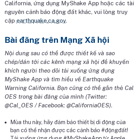
California,
ứ
ng d
ụ
ng MyShake App ho
ặ
c các tài
nguyên c
ả
nh báo đ
ộ
ng đ
ấ
t khác, vui lòng truy
c
ậ
p
earthquake.ca.gov
.
Bài đăng trên Mạng Xã hội
N
ộ
i dung sau có th
ể
đ
ượ
c thi
ế
t k
ế
và sao
chép/dán t
ớ
i các kênh m
ạ
ng xã h
ộ
i đ
ể
khuy
ế
n
khích ng
ườ
i theo dõi t
ả
i xu
ố
ng
ứ
ng d
ụ
ng
MyShake App và tìm hi
ể
u v
ề
Earthquake
Warning California. B
ạ
n cũng có th
ể
g
ắ
n th
ẻ
Cal
OES trong bài đăng c
ủ
a mình (Twitter:
@Cal_OES / Facebook: @CaliforniaOES).
Mùa thu này, hãy đ
ả
m b
ả
o thi
ế
t b
ị
di đ
ộ
ng c
ủ
a
b
ạ
n có th
ể
nh
ậ
n đ
ượ
c các c
ả
nh báo #đ
ộ
ngđ
ấ
t!
T
ả
i xu
ố
ng
ứ
ng d
ụ
ng
#MyShakeApp t
ừ
Apple