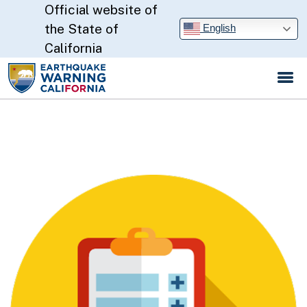
Official website of
Skip
to
CA.gov
the State of
English
Main
California
Content