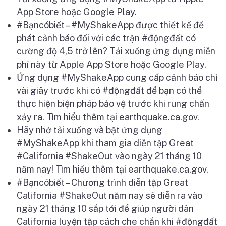
App Store ho
ặ
c Google Play.
#B
ạ
ncóbi
ế
t – #MyShakeApp đ
ượ
c thi
ế
t k
ế
đ
ể
phát c
ả
nh báo đ
ố
i v
ớ
i các tr
ậ
n #đ
ộ
ngđ
ấ
t có
c
ườ
ng đ
ộ
4,5 tr
ở
lên? T
ả
i xu
ố
ng
ứ
ng d
ụ
ng mi
ễ
n
phí này t
ừ
Apple App Store ho
ặ
c Google Play.
Ứ
ng d
ụ
ng #MyShakeApp cung c
ấ
p c
ả
nh báo ch
ỉ
vài giây tr
ướ
c khi có #đ
ộ
ngđ
ấ
t đ
ể
b
ạ
n có th
ể
th
ự
c hi
ệ
n bi
ệ
n pháp b
ả
o v
ệ
tr
ướ
c khi rung ch
ấ
n
x
ả
y ra. Tìm hi
ể
u thêm t
ạ
i earthquake.ca.gov.
Hãy nh
ớ
t
ả
i xu
ố
ng và b
ậ
t
ứ
ng d
ụ
ng
#MyShakeApp khi tham gia di
ễ
n t
ậ
p Great
#California #ShakeOut vào ngày 21 tháng 10
năm nay! Tìm hi
ể
u thêm t
ạ
i earthquake.ca.gov.
#B
ạ
ncóbi
ế
t – Ch
ươ
ng trình di
ễ
n t
ậ
p Great
California #ShakeOut năm nay s
ẽ
di
ễ
n ra vào
ngày 21 tháng 10 s
ắ
p t
ớ
i đ
ể
giúp ng
ườ
i dân
California luy
ệ
n t
ậ
p cách che ch
ắ
n khi #đ
ộ
ngđ
ấ
t