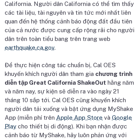
California. Ng
ườ
i dân California có th
ể
tìm th
ấ
y
các tài li
ệ
u, tài nguyên và tin t
ứ
c m
ớ
i nh
ấ
t liên
quan đ
ế
n h
ệ
th
ố
ng c
ả
nh báo đ
ộ
ng đ
ấ
t đ
ầ
u tiên
c
ủ
a c
ả
n
ướ
c đ
ượ
c cung c
ấ
p r
ộ
ng rãi cho ng
ườ
i
dân trên toàn ti
ể
u bang trên trang web
earthquake.ca.gov
.
Đ
ể
th
ự
c hi
ệ
n công tác chu
ẩ
n b
ị
, Cal OES
khuy
ế
n khích ng
ườ
i dân tham gia
ch
ươ
ng trình
di
ễ
n t
ậ
p Great California ShakeOut
h
ằ
ng năm
và năm nay, s
ự
ki
ệ
n s
ẽ
di
ễ
n ra vào ngày 21
tháng 10 s
ắ
p t
ớ
i. Cal OES cũng khuy
ế
n khích
ng
ườ
i dân t
ả
i xu
ố
ng và b
ậ
t
ứ
ng d
ụ
ng MyShake
App (mi
ễ
n phí trên
Apple App Store
và
Google
Play
cho thi
ế
t b
ị
di đ
ộ
ng). Khi b
ạ
n nh
ậ
n đ
ượ
c
c
ả
nh báo t
ừ
MyShake, hãy luôn ph
ả
n
ứ
ng v
ớ
i