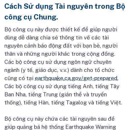
Cách Sử dụng Tài nguyên trong Bộ
công cụ Chung.
B
ộ
công c
ụ
này đ
ượ
c thi
ế
t k
ế
đ
ể
giúp ng
ườ
i
dùng d
ễ
dàng chia s
ẻ
thông tin v
ề
các tài
nguyên c
ả
nh báo đ
ộ
ng đ
ấ
t v
ớ
i b
ạ
n bè, ng
ườ
i
thân và nh
ữ
ng ng
ườ
i khác trong c
ộ
ng đ
ồ
ng.
Các b
ộ
công c
ụ
s
ử
d
ụ
ng ngôn ng
ữ
chuyên
ngành (y t
ế
, giáo d
ụ
c, v.v.) dành cho t
ổ
ch
ứ
c
cũng có t
ạ
i
earthquake.ca.gov/get-prepared
.
Các b
ộ
công c
ụ
s
ử
d
ụ
ng ti
ế
ng Anh, ti
ế
ng Tây
Ban Nha, ti
ế
ng Trung (gi
ả
n th
ể
và truy
ề
n
th
ố
ng), ti
ế
ng Hàn, ti
ế
ng Tagalog và ti
ế
ng Vi
ệ
t.
B
ộ
công c
ụ
này ch
ứ
a các tài nguyên sau đ
ể
giúp qu
ả
ng bá h
ệ
th
ố
ng Earthquake Warning