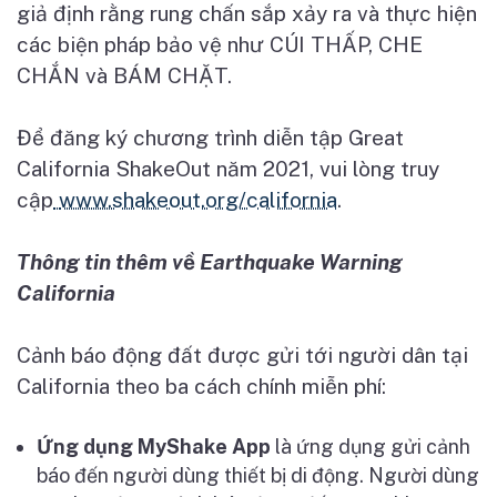
gi
ả
đ
ị
nh r
ằ
ng rung ch
ấ
n s
ắ
p x
ả
y ra và th
ự
c hi
ệ
n
các bi
ệ
n pháp b
ả
o v
ệ
nh
ư
CÚI TH
Ấ
P, CHE
CH
Ắ
N và BÁM CH
Ặ
T.
Đ
ể
đăng ký ch
ươ
ng trình di
ễ
n t
ậ
p Great
California ShakeOut năm 2021, vui lòng truy
c
ậ
p
www.shakeout.org/california
.
Thông tin thêm v
ề
Earthquake Warning
California
C
ả
nh báo đ
ộ
ng đ
ấ
t đ
ượ
c g
ử
i t
ớ
i ng
ườ
i dân t
ạ
i
California theo ba cách chính mi
ễ
n phí:
Ứ
ng d
ụ
ng MyShake App
là
ứ
ng d
ụ
ng g
ử
i c
ả
nh
báo đ
ế
n ng
ườ
i dùng thi
ế
t b
ị
di đ
ộ
ng. Ng
ườ
i dùng